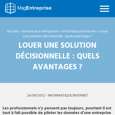
Mag
Entreprise
Accueil
»
Services aux entreprises
»
Informatique/Internet
»
Louer
une solution décisionnelle : quels avantages ?
LOUER UNE SOLUTION
DÉCISIONNELLE : QUELS
AVANTAGES ?
24/08/2012
-
INFORMATIQUE/INTERNET
Les professionnels n’y pensent pas toujours, pourtant il est
tout à fait possible de piloter les données d’une entreprise