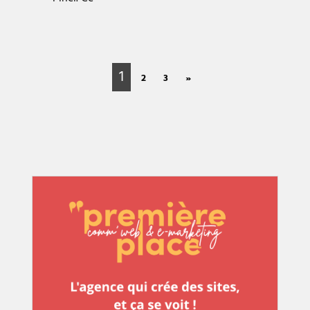
1
2
3
»