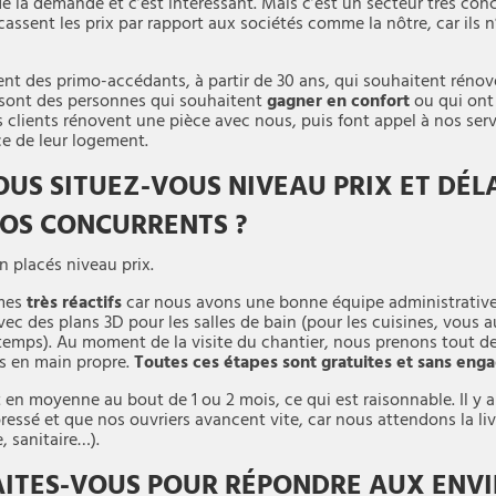
a de la demande et c’est intéressant. Mais c’est un secteur très co
assent les prix par rapport aux sociétés comme la nôtre, car ils 
nt des primo-accédants, à partir de 30 ans, qui souhaitent rénov
ce sont des personnes qui souhaitent
gagner en confort
ou qui ont
clients rénovent une pièce avec nous, puis font appel à nos serv
ce de leur logement.
S SITUEZ-VOUS NIVEAU PRIX ET DÉLA
VOS CONCURRENTS ?
 placés niveau prix.
mmes
très réactifs
car nous avons une bonne équipe administrative.
vec des plans 3D pour les salles de bain (pour les cuisines, vous 
emps). Au moment de la visite du chantier, nous prenons tout d
is en main propre.
Toutes ces étapes sont gratuites et sans eng
en moyenne au bout de 1 ou 2 mois, ce qui est raisonnable. Il y a
pressé et que nos ouvriers avancent vite, car nous attendons la li
, sanitaire…).
ITES-VOUS POUR RÉPONDRE AUX ENVI