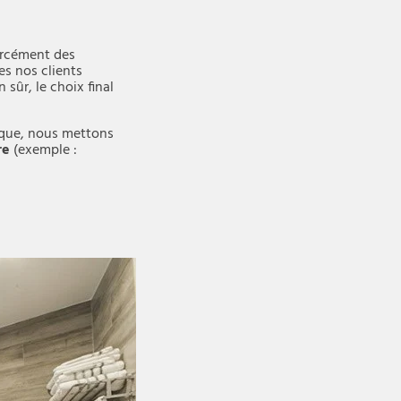
forcément des
es nos clients
 sûr, le choix final
étique, nous mettons
re
(exemple :