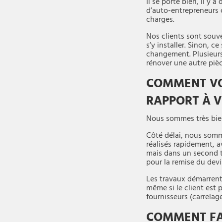
Il se porte bien, il y 
d’auto-entrepreneurs c
charges.
Nos clients sont souve
s’y installer. Sinon, 
changement. Plusieurs 
rénover une autre piè
COMMENT VOU
RAPPORT À 
Nous sommes très bien
Côté délai, nous so
réalisés rapidement, a
mais dans un second t
pour la remise du dev
Les travaux démarrent 
même si le client est 
fournisseurs (carrelage
COMMENT FA