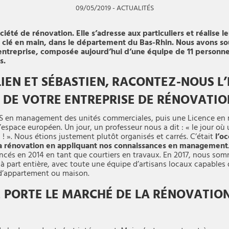
09/05/2019
-
ACTUALITÉS
iété de rénovation. Elle s’adresse aux particuliers et réalise l
e clé en main, dans le département du Bas-Rhin. Nous avons sou
entreprise, composée aujourd’hui d’une équipe de 11 personn
s.
IEN ET SÉBASTIEN, RACONTEZ-NOUS L’
 DE VOTRE ENTREPRISE DE RÉNOVATIO
TS en management des unités commerciales, puis une Licence e
’espace européen. Un jour, un professeur nous a dit : « le jour où 
a ! ». Nous étions justement plutôt organisés et carrés. C’était
l’o
la rénovation en appliquant nos connaissances en management
cés en 2014 en tant que courtiers en travaux. En 2017, nous so
à part entière, avec toute une équipe d’artisans locaux capables
d’appartement ou maison.
PORTE LE MARCHÉ DE LA RÉNOVATION