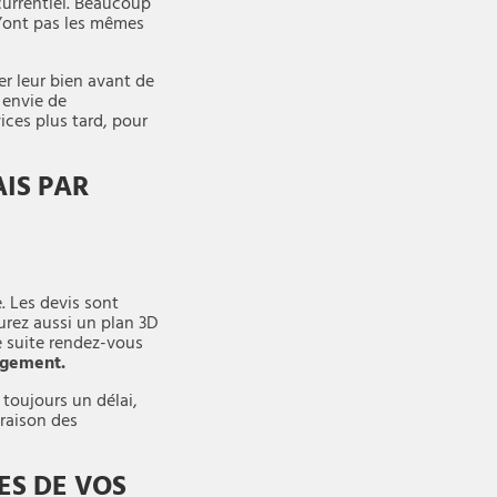
ncurrentiel. Beaucoup
n’ont pas les mêmes
er leur bien avant de
 envie de
ices plus tard, pour
IS PAR
 Les devis sont
aurez aussi un plan 3D
e suite rendez-vous
agement.
 toujours un délai,
vraison des
ES DE VOS