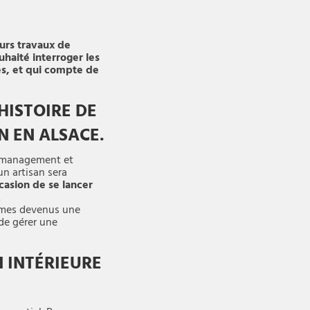
eurs travaux de
haité interroger les
es, et qui compte de
HISTOIRE DE
N EN ALSACE.
n management et
un artisan sera
ccasion de se lancer
.
mmes devenus une
 de gérer une
 INTÉRIEURE