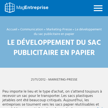
Mag
Entreprise
Accueil
»
Communication
»
Marketing-Presse
»
Le développement
du sac publicitaire en papier
LE DÉVELOPPEMENT DU SAC
PUBLICITAIRE EN PAPIER
21/11/2012
-
MARKETING-PRESSE
Peu importe le lieu et le type d’achat, on s’attend toujours à
recevoir un sac pour le transporter. Les sacs plastiques
jetables ont été beaucoup critiqués. Aujourd’hui, les
entreprises se tournent vers les sacs papier réutilisables et