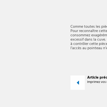
Comme toutes les pièc
Pour reconnaître cette
consommez exagérément
excessif dans la cuve
à contrôler cette pièc
l’accès au pointeau n’e
Article pré
Imprimez vos 