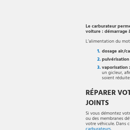
Le carburateur perme
voiture : démarrage 
L’alimentation du mote
dosage air/c
pulvérisation 
vaporisation 
un gicleur, af
soient réduite
RÉPARER VO
JOINTS
Si vous démontez votre
ou des membranes déf
votre véhicule. Dans 
carburateurs
.