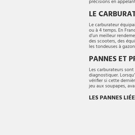
précisions en appelant
LE CARBURAT
Le carburateur équipai
ou à 4 temps. En Fran
d’un meilleur rendemen
des scooters, des équ
les tondeuses à gazon
PANNES ET 
Les carburateurs sont
diagnostiquer. Lorsqu’
vérifier si cette dern
jeu aux soupapes, avan
LES PANNES LIÉ