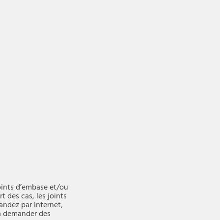
oints d’embase et/ou
t des cas, les joints
andez par Internet,
r à demander des