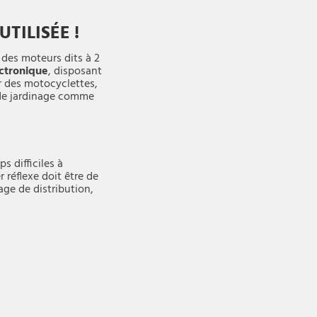
TILISÉE !
 des moteurs dits à 2
ectronique
, disposant
r des motocyclettes,
 de jardinage comme
s difficiles à
 réflexe doit être de
age de distribution,