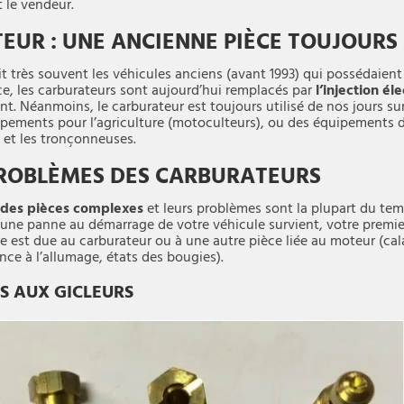
 le vendeur.
EUR : UNE ANCIENNE PIÈCE TOUJOURS U
t très souvent les véhicules anciens (avant 1993) qui possédaient
ce, les carburateurs sont aujourd’hui remplacés par
l’injection él
t. Néanmoins, le carburateur est toujours utilisé de nos jours su
ipements pour l’agriculture (motoculteurs), ou des équipements
 et les tronçonneuses.
PROBLÈMES DES CARBURATEURS
des pièces complexes
et leurs problèmes sont la plupart du temp
une panne au démarrage de votre véhicule survient, votre premier
ière est due au carburateur ou à une autre pièce liée au moteur (cal
ce à l’allumage, états des bougies).
ES AUX GICLEURS