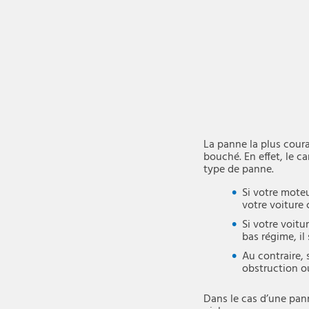
La panne la plus coura
bouché. En effet, le c
type de panne.
Si votre mote
votre voiture 
Si votre voit
bas régime, il
Au contraire, 
obstruction o
Dans le cas d’une pann