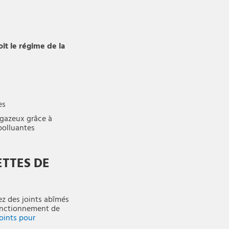
it le régime de la
es
 gazeux grâce à
 polluantes
TTES DE
ez des joints abîmés
onctionnement de
oints pour