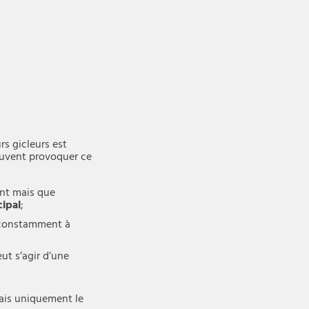
rs gicleurs est
peuvent provoquer ce
ent mais que
cipal
;
e constamment à
eut s’agir d’une
mais uniquement le