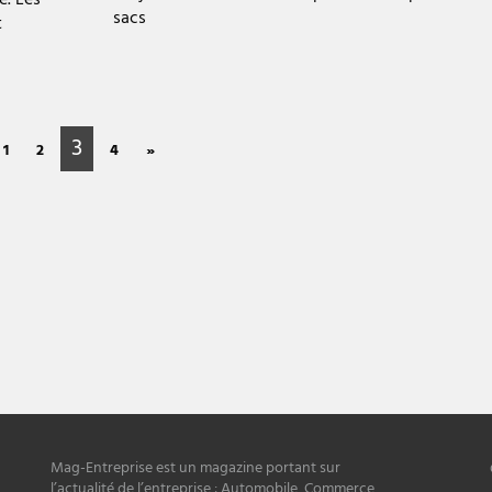
sacs
t
3
1
2
4
»
Mag-Entreprise est un magazine portant sur
l’actualité de l’entreprise : Automobile, Commerce,