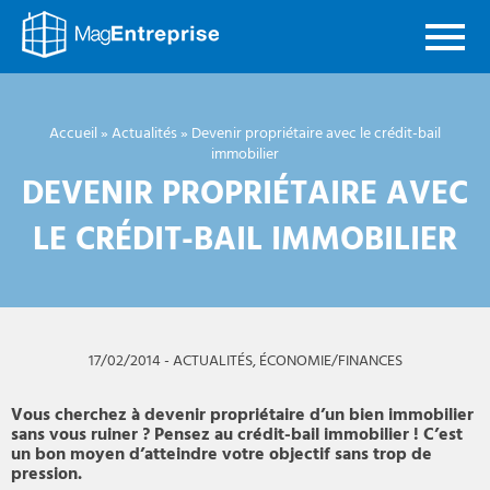
Mag
Entreprise
Accueil
»
Actualités
»
Devenir propriétaire avec le crédit-bail
immobilier
DEVENIR PROPRIÉTAIRE AVEC
LE CRÉDIT-BAIL IMMOBILIER
17/02/2014
-
ACTUALITÉS
,
ÉCONOMIE/FINANCES
Vous cherchez à devenir propriétaire d’un bien immobilier
sans vous ruiner ? Pensez au crédit-bail immobilier ! C’est
un bon moyen d’atteindre votre objectif sans trop de
pression.