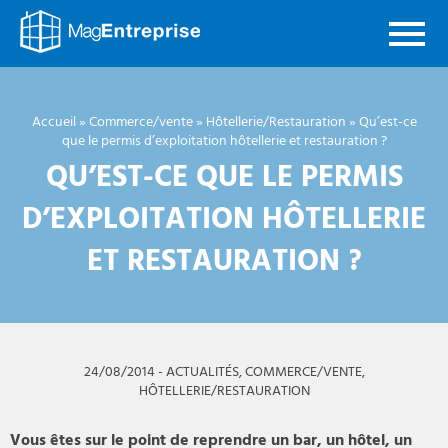
Mag
Entreprise
Accueil
»
Commerce/vente
»
Hôtellerie/Restauration
»
Qu’est-ce
que le permis d’exploitation hôtellerie et restauration ?
QU’EST-CE QUE LE PERMIS
D’EXPLOITATION HÔTELLERIE
ET RESTAURATION ?
24/08/2014
-
ACTUALITÉS
,
COMMERCE/VENTE
,
HÔTELLERIE/RESTAURATION
Vous êtes sur le point de reprendre un bar, un hôtel, un