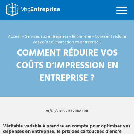
Mag
Entreprise
Accueil
»
Services aux entreprises
»
Imprimerie
»
Comment réduire
vos coûts d’impression en entreprise ?
COMMENT RÉDUIRE VOS
COÛTS D’IMPRESSION EN
ENTREPRISE ?
29/10/2015
-
IMPRIMERIE
Véritable variable à prendre en compte pour optimiser vos
dépenses en entreprise, le prix des cartouches d’encre