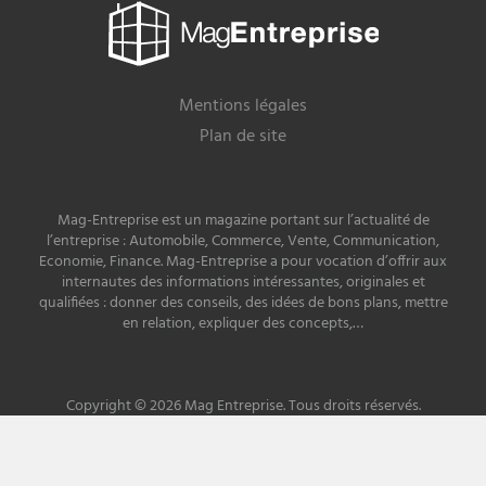
Mag
Entreprise
Mentions légales
Plan de site
Mag-Entreprise est un magazine portant sur l’actualité de
l’entreprise : Automobile, Commerce, Vente, Communication,
Economie, Finance. Mag-Entreprise a pour vocation d’offrir aux
internautes des informations intéressantes, originales et
qualifiées : donner des conseils, des idées de bons plans, mettre
en relation, expliquer des concepts,…
Copyright © 2026 Mag Entreprise. Tous droits réservés.
Site développé par
PREMIERE PLACE