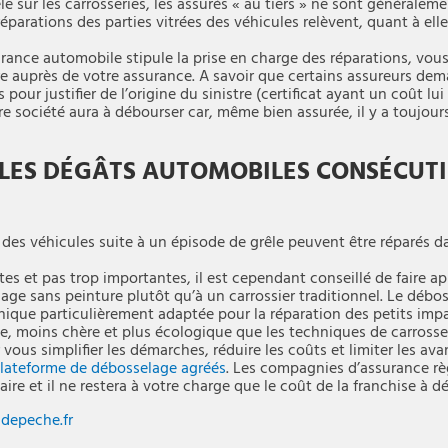
le sur les carrosseries, les assurés « au tiers » ne sont généralem
arations des parties vitrées des véhicules relèvent, quant à elles
urance automobile stipule la prise en charge des réparations, vous
tre auprès de votre assurance. A savoir que certains assureurs de
 pour justifier de l’origine du sinistre (certificat ayant un coût lui 
re société aura à débourser car, même bien assurée, il y a toujour
LES DÉGÂTS AUTOMOBILES CONSÉCUTI
 des véhicules suite à un épisode de grêle peuvent être réparés d
ites et pas trop importantes, il est cependant conseillé de faire a
age sans peinture plutôt qu’à un carrossier traditionnel. Le débo
hnique particulièrement adaptée pour la réparation des petits impa
e, moins chère et plus écologique que les techniques de carrosser
ous simplifier les démarches, réduire les coûts et limiter les avan
lateforme de débosselage agréés
. Les compagnies d’assurance rè
ire et il ne restera à votre charge que le coût de la franchise à d
depeche.fr