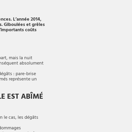
ences. L’année 2014,
s. Giboulées et grêles
’importants coûts
art, mais la nuit
 conséquent absolument
dégâts : pare-brise
bîmés représente un
E EST ABÎMÉ
n le cas, les dégâts
es dommages