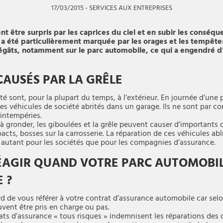
17/03/2015
-
SERVICES AUX ENTREPRISES
 être surpris par les caprices du ciel et en subir les conséqu
, a été particulièrement marquée par les orages et les tempête
égâts, notamment sur le parc automobile, ce qui a engendré d
CAUSÉS PAR LA GRÊLE
é sont, pour la plupart du temps, à l’extérieur. En journée d’une p
t les véhicules de société abrités dans un garage. Ils ne sont par
’intempéries.
 à gronder, les giboulées et la grêle peuvent causer d’importants 
pacts, bosses sur la carrosserie. La réparation de ces véhicules a
 autant pour les sociétés que pour les compagnies d’assurance.
AGIR QUAND VOTRE PARC AUTOMOBIL
 ?
rd de vous référer à votre contrat d’assurance automobile car selo
uvent être pris en charge ou pas.
trats d’assurance « tous risques » indemnisent les réparations d