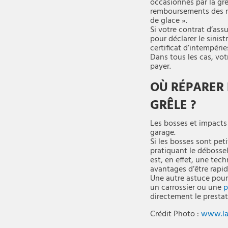
occasionnés par la grê
remboursements des rép
de glace ».
Si votre contrat d’ass
pour déclarer le sinis
certificat d’intempéries
Dans tous les cas, vot
payer.
OÙ RÉPARER 
GRÊLE ?
Les bosses et impacts
garage.
Si les bosses sont pet
pratiquant le débossel
est, en effet, une tec
avantages d’être rapid
Une autre astuce pour v
un carrossier ou une
p
directement le prestata
Crédit Photo :
www.la